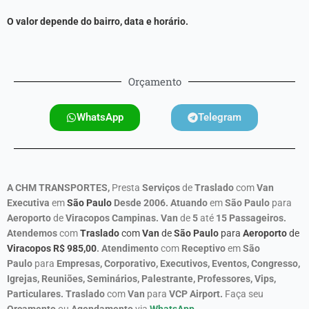
O valor depende do bairro, data e horário.
Orçamento
WhatsApp
Telegram
A CHM TRANSPORTES,
Presta
Serviços
de
Traslado
com
Van
Executiva
em
São Paulo
Desde 2006.
Atuando
em
São Paulo
para
Aeroporto
de
Viracopos Campinas
. Van
de
5
até
15 Passageiros.
Atendemos
com
Traslado
com
Van
de
São Paulo
para
Aeroporto
de
Viracopos R$
985,00
.
Atendimento
com
Receptivo
em
São
Paulo
para
Empresas, Corporativo, Executivos, Eventos, Congresso,
Igrejas, Reuniões, Seminários, Palestrante, Professores, Vips,
Particulares. Traslado
com
Van
para
VCP Airport.
Faça seu
Orçamento
ou
Agendamento
via
WhatsApp
.