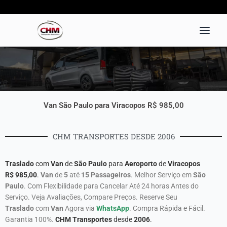
Ir
para
o
conteúdo
Van São Paulo para Viracopos R$ 985,00
CHM TRANSPORTES DESDE 2006
Traslado
com
Van
de
São Paulo
para
Aeroporto
de
Viracopos
R$
985,00
.
Van
de
5
até
15 Passageiros
. Melhor Serviço em
São
Paulo
. Com Flexibilidade para Cancelar Até 24 horas Antes do
Serviço. Veja Avaliações, Compare Preços. Reserve Seu
Traslado
com
Van
Agora via
WhatsApp
. Compra Rápida e Fácil.
Garantia 100%.
CHM Transportes
desde
2006
.