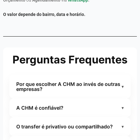
O valor depende do bairro, data e horário.
Perguntas Frequentes
Por que escolher A CHM ao invés de outras
▾
empresas?
Escolher a
CHM Transportes Executivos,
A CHM é confiável?
▾
atuando desde 2006
, é optar por experiência
comprovada, profissionalismo e padrão
Sim. A CHM Transportes Executivos é
executivo consolidado no mercado há mais de
O transfer é privativo ou compartilhado?
▾
referência em transporte executivo e transfers
20 anos. São mais de duas décadas oferecendo
privativos
em Campinas e São Paulo, com
transfers privativos com pontualidade rigorosa,
Todos os serviços da CHM Transportes