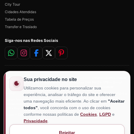
City Tour
Cidades Atendidas
Tabela de Preços
Transfer e Traslado
Siga-nos nas Redes Sociais
CHM Transportes Executivos
• Desde
Canais oficiais:
chmtransportes.com.br
•
Sua privacidade no site
2006 • Mais de 20 anos de experiência
WhatsApp
(19) 98178-1751
• E-mail
chm@chmtransportes.com.br
Utilizamos cookies para personalizar sua
Atendimento para clientes do Brasil e do
exterior
Aviso de segurança: confirme sempre o
experiência, analisar o tráfego do site e oferecer
atendimento apenas pelos canais
Airport Transfer • Executive
uma navegação mais eficiente. Ao clicar em
"Aceitar
oficiais. A CHM não realiza abordagens
Transportation • Private Driver • From
comerciais por redes sociais.
todos"
, você concorda com o uso de cookies
VCP • From GRU
conforme nossas políticas de
Cookies
,
LGPD
e
Safety • Comfort • Punctuality
Privacidade
.
Rejeitar