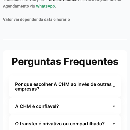
Agendamento
via
WhatsApp
.
Valor vai depender da data e horário
Perguntas Frequentes
Por que escolher A CHM ao invés de outras
▾
empresas?
Escolher a
CHM Transportes Executivos,
A CHM é confiável?
▾
atuando desde 2006
, é optar por experiência
comprovada, profissionalismo e padrão
Sim. A CHM Transportes Executivos é
executivo consolidado no mercado há mais de
O transfer é privativo ou compartilhado?
▾
referência em transporte executivo e transfers
20 anos. São mais de duas décadas oferecendo