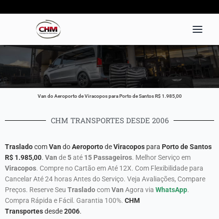
Ir
para
o
conteúdo
Van do Aeroporto de Viracopos para Porto de Santos R$ 1.985,00
CHM TRANSPORTES DESDE 2006
Traslado
com
Van
do
Aeroporto
de
Viracopos
para
Porto de Santos
R$
1.985,00
.
Van
de
5
até
15 Passageiros
. Melhor Serviço em
Viracopos
. Compre no Cartão em Até 12X. Com Flexibilidade para
Cancelar Até 24 horas Antes do Serviço. Veja Avaliações, Compare
Preços. Reserve Seu
Traslado
com
Van
Agora via
WhatsApp
.
Compra Rápida e Fácil. Garantia 100%.
CHM
Transportes
desde
2006
.