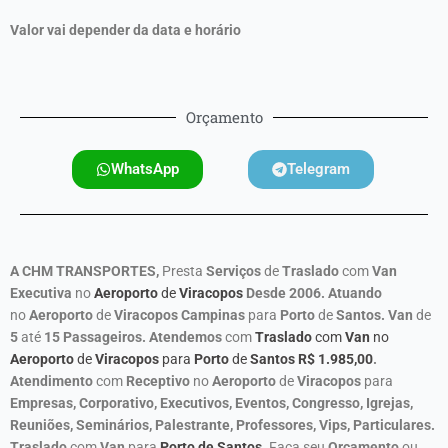
Valor vai depender da data e horário
Orçamento
WhatsApp
Telegram
A CHM TRANSPORTES,
Presta
Serviços
de
Traslado
com
Van
Executiva
no
Aeroporto
de
Viracopos
Desde 2006.
Atuando
no
Aeroporto
de
Viracopos Campinas
para
Porto
de
Santos.
Van
de
5
até
15 Passageiros. Atendemos
com
Traslado
com
Van
no
Aeroporto
de
Viracopos
para
Porto
de
Santos R$
1.985,00
.
Atendimento
com
Receptivo
no
Aeroporto
de
Viracopos
para
Empresas, Corporativo, Executivos, Eventos, Congresso, Igrejas,
Reuniões, Seminários, Palestrante, Professores, Vips, Particulares.
Traslado
com
Van
para
Porto de Santos
.
Faça seu
Orçamento
ou