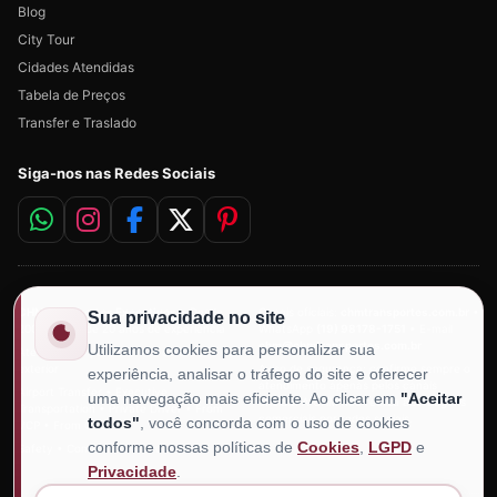
Blog
City Tour
Cidades Atendidas
Tabela de Preços
Transfer e Traslado
Siga-nos nas Redes Sociais
CHM Transportes Executivos
• Desde
Canais oficiais:
chmtransportes.com.br
•
Sua privacidade no site
2006 • Mais de 20 anos de experiência
WhatsApp
(19) 98178-1751
• E-mail
chm@chmtransportes.com.br
Utilizamos cookies para personalizar sua
Atendimento para clientes do Brasil e do
exterior
Aviso de segurança: confirme sempre o
experiência, analisar o tráfego do site e oferecer
atendimento apenas pelos canais
Airport Transfer • Executive
uma navegação mais eficiente. Ao clicar em
"Aceitar
oficiais. A CHM não realiza abordagens
Transportation • Private Driver • From
comerciais por redes sociais.
todos"
, você concorda com o uso de cookies
VCP • From GRU
conforme nossas políticas de
Cookies
,
LGPD
e
Safety • Comfort • Punctuality
Privacidade
.