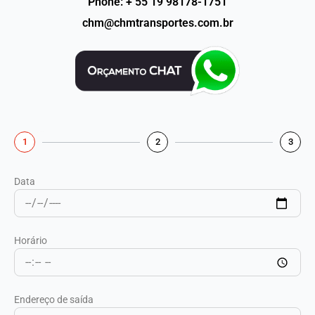
Phone: + 55 19 98178-1751
chm@chmtransportes.com.br
1
2
3
Data
Horário
Endereço de saída