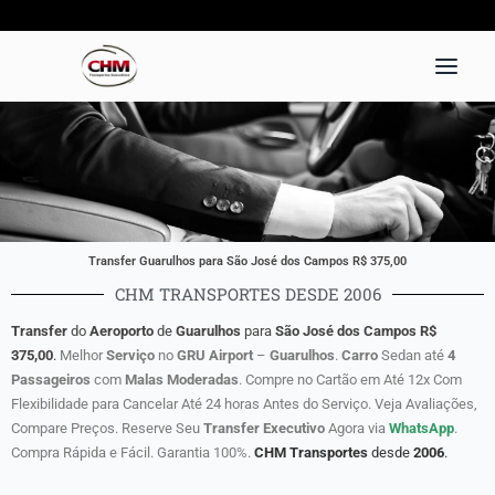
Ir
para
o
conteúdo
Transfer Guarulhos para São José dos Campos R$ 375,00
CHM TRANSPORTES DESDE 2006
Transfer
do
Aeroporto
de
Guarulhos
para
São José dos Campos
R$
375,00
.
Melhor
Serviço
no
GRU Airport
–
Guarulhos
.
Carro
Sedan até
4
Passageiros
com
Malas Moderadas
. Compre no Cartão em Até 12x Com
Flexibilidade para Cancelar Até 24 horas Antes do Serviço. Veja Avaliações,
Compare Preços. Reserve Seu
Transfer
Executivo
Agora via
WhatsApp
.
Compra Rápida e Fácil. Garantia 100%.
CHM Transportes
desde
2006
.