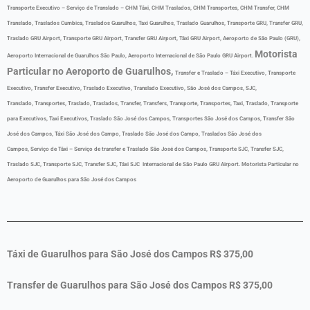
Transporte Executivo – Serviço de Translado –
CHM Táxi, CHM Traslados, CHM Transportes, CHM Transfer, CHM
Translado, Traslados Cumbica, Traslados Guarulhos, Taxi Guarulhos, Traslado Guarulhos, Transporte GRU, Transfer GRU,
Traslado GRU Airport, Transporte GRU Airport, Transfer GRU Airport, Táxi GRU Airport, Aeroporto de São Paulo (GRU),
Motorista
Aeroporto Internacional de Guarulhos São Paulo, Aeroporto Internacional de São Paulo GRU Airport.
Particular no Aeroporto de Guarulhos,
Transfer e Traslado – Táxi Executivo, Transporte
Executivo, Transfer Executivo, Traslado Executivo, Translado Executivo, São José dos Campos, SJC,
Translado, Transportes, Traslado, Traslados, Transfer, Transfers, Transporte, Transportes, Taxi, Traslado, Transporte
para Executivos, Taxi Executivos, Traslado São José dos Campos, Transportes São José dos Campos, Transfer São
José dos Campos, Táxi São José dos Campo, Traslado São José dos Campo, Traslados São José dos
Campos, Serviço de Táxi – Serviço de transfer e Traslado São José dos Campos, Transporte SJC, Transfer SJC,
Traslado SJC, Transporte SJC, Transfer SJC, Táxi SJC Internacional de São Paulo GRU Airport. Motorista Particular no
Aeroporto de Guarulhos para São José dos Campos
Táxi de Guarulhos para São José dos Campos R$ 375,00
Transfer de Guarulhos para São José dos Campos R$ 375,00