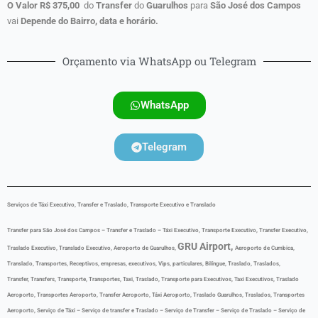
O Valor R$ 375,00
do
Transfer
do
Guarulhos
para
São José dos Campos
vai
Depende do Bairro, data e horário.
Orçamento via WhatsApp ou Telegram
WhatsApp
Telegram
Serviços de Táxi Executivo, Transfer e Traslado, Transporte Executivo e Translado
Transfer para São José dos Campos – Transfer e Traslado – Táxi Executivo, Transporte Executivo, Transfer Executivo,
GRU Airport,
Traslado Executivo, Translado Executivo, Aeroporto de Guarulhos,
Aeroporto de Cumbica,
Translado, Transportes, Receptivos, empresas, executivos, Vips, particulares, Bilíngue
,
Traslado, Traslados,
Transfer, Transfers, Transporte, Transportes, Taxi, Traslado, Transporte para Executivos, Taxi Executivos, Traslado
Aeroporto, Transportes Aeroporto, Transfer Aeroporto, Táxi Aeroporto, Traslado Guarulhos, Traslados, Transportes
Aeroporto,
Serviço de Táxi – Serviço de transfer e Traslado – Serviço de Transfer – Serviço de Traslado – Serviço de