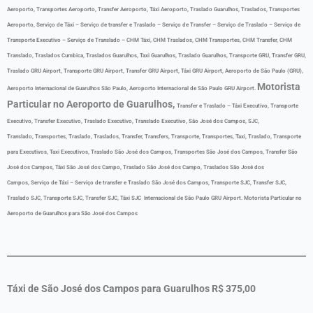
Aeroporto, Transportes Aeroporto, Transfer Aeroporto, Táxi Aeroporto, Traslado Guarulhos, Traslados, Transportes
Aeroporto,
Serviço de Táxi – Serviço de transfer e Traslado – Serviço de Transfer – Serviço de Traslado – Serviço de
Transporte Executivo – Serviço de Translado –
CHM Táxi, CHM Traslados, CHM Transportes, CHM Transfer, CHM
Translado, Traslados Cumbica, Traslados Guarulhos, Taxi Guarulhos, Traslado Guarulhos, Transporte GRU, Transfer GRU,
Traslado GRU Airport, Transporte GRU Airport, Transfer GRU Airport, Táxi GRU Airport, Aeroporto de São Paulo (GRU),
Motorista
Aeroporto Internacional de Guarulhos São Paulo, Aeroporto Internacional de São Paulo GRU Airport.
Particular no Aeroporto de Guarulhos,
Transfer e Traslado – Táxi Executivo, Transporte
Executivo, Transfer Executivo, Traslado Executivo, Translado Executivo, São José dos Campos, SJC,
Translado, Transportes, Traslado, Traslados, Transfer, Transfers, Transporte, Transportes, Taxi, Traslado, Transporte
para Executivos, Taxi Executivos, Traslado São José dos Campos, Transportes São José dos Campos, Transfer São
José dos Campos, Táxi São José dos Campo, Traslado São José dos Campo, Traslados São José dos
Campos, Serviço de Táxi – Serviço de transfer e Traslado São José dos Campos, Transporte SJC, Transfer SJC,
Traslado SJC, Transporte SJC, Transfer SJC, Táxi SJC Internacional de São Paulo GRU Airport. Motorista Particular no
Aeroporto de Guarulhos para São José dos Campos
Táxi de
São José dos Campos para
Guarulhos R$ 375,00