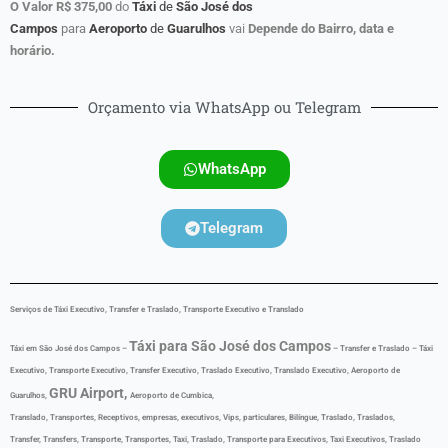
O Valor R$ 375,00
do
Táxi
de
São José dos
Campos
para
Aeroporto
de
Guarulhos
vai
Depende do Bairro, data e
horário.
Orçamento via WhatsApp ou Telegram
WhatsApp
Telegram
Serviços de Táxi Executivo, Transfer e Traslado, Transporte Executivo e Translado
Táxi para São José dos Campos
Táxi em São José dos Campos –
– Transfer e Traslado – Táxi
Executivo, Transporte Executivo, Transfer Executivo, Traslado Executivo, Translado Executivo, Aeroporto de
GRU Airport,
Guarulhos,
Aeroporto de Cumbica,
Translado, Transportes, Receptivos, empresas, executivos, Vips, particulares, Bilíngue
,
Traslado, Traslados,
Transfer, Transfers, Transporte, Transportes, Taxi, Traslado, Transporte para Executivos, Taxi Executivos, Traslado