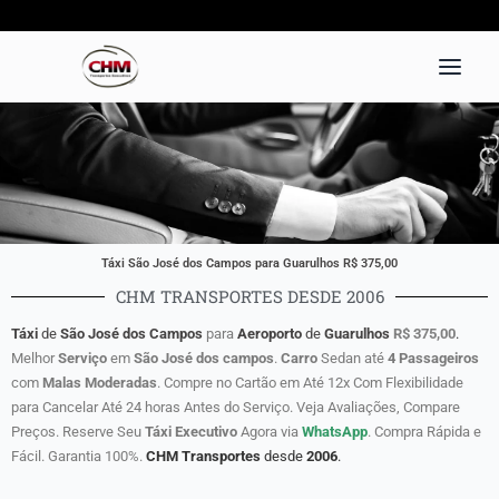
Ir
para
o
conteúdo
Táxi São José dos Campos para Guarulhos R$ 375,00
CHM TRANSPORTES DESDE 2006
Táxi
de
São José dos Campos
para
Aeroporto
de
Guarulhos
R$ 375,00
.
Melhor
Serviço
em
São José dos campos
.
Carro
Sedan até
4 Passageiros
com
Malas Moderadas
. Compre no Cartão em Até 12x Com Flexibilidade
para Cancelar Até 24 horas Antes do Serviço. Veja Avaliações, Compare
Preços. Reserve Seu
Táxi
Executivo
Agora via
WhatsApp
. Compra Rápida e
Fácil. Garantia 100%.
CHM Transportes
desde
2006
.