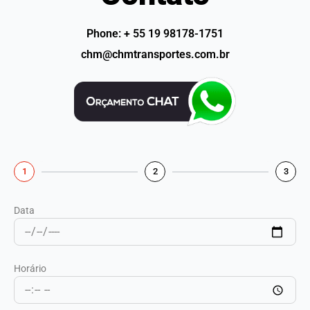
Phone: + 55 19 98178-1751
chm@chmtransportes.com.br
1
2
3
Data
Horário