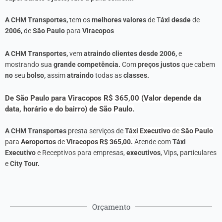
A CHM Transportes,
tem os
melhores valores
de T
áxi desde
de
2006,
de
São Paulo
para
Viracopos
A CHM Transportes,
vem
atraindo clientes desde 2006,
e
mostrando sua
grande competência.
Com
preços justos
que cabem
no
seu
bolso,
assim
atraindo
todas as
classes.
De São Paulo para Viracopos R$ 365,00 (Valor depende da
data, horário e do bairro) de São Paulo.
A
CHM Transportes
presta serviços de
Táxi Executivo
de
São Paulo
para
Aeroportos
de
Viracopos R$ 365,00.
Atende com
Táxi
Executivo
e Receptivos para empresas,
executivos
, Vips, particulares
e
City Tour.
Orçamento