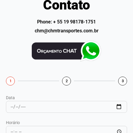
Contato
Phone: + 55 19 98178-1751
chm@chmtransportes.com.br
1
2
3
Data
Horário