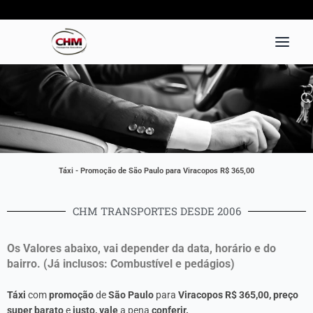
Ir
para
o
conteúdo
Táxi - Promoção de São Paulo para Viracopos R$ 365,00
CHM TRANSPORTES DESDE 2006
Os Valores abaixo, vai depender da data, horário e do
bairro. (Já inclusos: Combustível e pedágios)
Táxi
com
promoção
de
São Paulo
para
Viracopos R$ 365,00, preço
super barato
e
justo, vale
a pen
a
conferir.