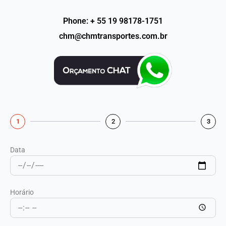
Phone: + 55 19 98178-1751
chm@chmtransportes.com.br
1
2
3
Data
Horário