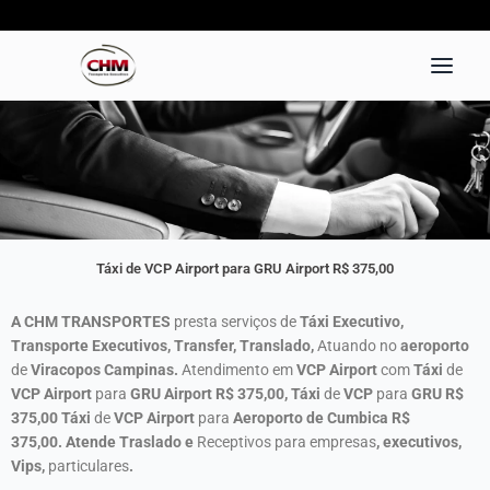
Ir
para
o
conteúdo
Táxi de VCP Airport para GRU Airport R$ 375,00
A CHM TRANSPORTES
presta serviços de
Táxi Executivo,
Transporte Executivos, Transfer, Translado,
Atuando no
aeroporto
de
Viracopos Campinas.
Atendimento em
VCP
Airport
com
Táxi
de
VCP Airport
para
GRU
Airport
R$ 375,00, Táxi
de
VCP
para
GRU
R$
375,00 Táxi
de
VCP Airport
para
Aeroporto de Cumbica R$
375,00.
Atende Traslado e
Receptivos para empresas
, executivos,
Vips,
particulares
.