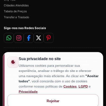
Cidades Atendidas
Tabela de Preços
Transfer e Traslado
Siga-nos nas Redes Sociais
CHM Transportes Executivos
• Desde
Canais oficiais:
chmtransportes.com.br
•
Sua privacidade no site
2006 • Mais de 20 anos de experiência
WhatsApp
(19) 98178-1751
• E-mail
chm@chmtransportes.com.br
Utilizamos cookies para personalizar sua
Atendimento para clientes do Brasil e do
exterior
Aviso de segurança: confirme sempre o
experiência, analisar o tráfego do site e oferecer
atendimento apenas pelos canais
Airport Transfer • Executive
uma navegação mais eficiente. Ao clicar em
"Aceitar
oficiais. A CHM não realiza abordagens
Transportation • Private Driver • From
comerciais por redes sociais.
todos"
, você concorda com o uso de cookies
VCP • From GRU
conforme nossas políticas de
Cookies
,
LGPD
e
Safety • Comfort • Punctuality
Privacidade
.
Rejeitar
© 2006 –
2026
Todos os Direitos Reservados