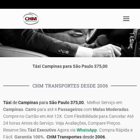
Ir
para
o
conteúdo
Táxi Campinas para São Paulo 375,00
CHM TRANSPORTES DESDE 2006
Táxi
de
Campinas
para
São Paulo
375,00
.
Melhor Serviço em
Campinas
.
Carro
para até 4
Passageiros
com
Malas Moderadas
.
Compre no Cartão em Até 12X. Com Flexibilidade para Cancelar Até
24 horas Antes do Serviço. Veja Avaliações, Compare Preços.
Reserve Seu
Táxi Executivo
Agora via
WhatsApp
. Compra Rápida e
Fácil.
Garantia 100%.
CHM Transportes
desde
2006
.