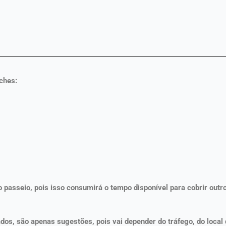
ches:
 passeio, pois isso consumirá o tempo disponível para cobrir outro
ados, são apenas sugestões, pois vai depender do tráfego, do local 