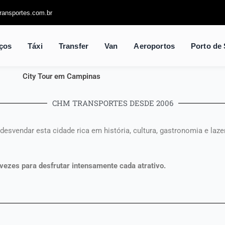
ansportes.com.br
eços
Táxi
Transfer
Van
Aeroportos
Porto de
City Tour em Campinas
CHM TRANSPORTES DESDE 2006
esvendar esta cidade rica em história, cultura, gastronomia e lazer
ezes para desfrutar intensamente cada atrativo.