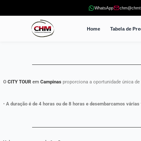
Ir
WhatsApp
chm@chmtr
para
o
conteúdo
Home
Tabela de Pr
O
CITY TOUR
em
Campinas
proporciona a oportunidade única de d
•
A duração é de 4 horas ou de 8 horas e desembarcamos várias v