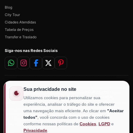
Blog
City Tour
Cidades Atendidas
Tabela de Preços
Transfer e Traslado
Siga-nos nas Redes Sociais
CHM Transportes Executivos
• Desde
Canais oficiais:
chmtransportes.com.br
•
Sua privacidade no site
2006 • Mais de 20 anos de experiência
WhatsApp
(19) 98178-1751
• E-mail
chm@chmtransportes.com.br
Utilizamos cookies para personalizar sua
Atendimento para clientes do Brasil e do
exterior
Aviso de segurança: confirme sempre o
experiência, analisar o tráfego do site e oferecer
atendimento apenas pelos canais
Airport Transfer • Executive
uma navegação mais eficiente. Ao clicar em
"Aceitar
oficiais. A CHM não realiza abordagens
Transportation • Private Driver • From
comerciais por redes sociais.
todos"
, você concorda com o uso de cookies
VCP • From GRU
conforme nossas políticas de
Cookies
,
LGPD
e
Safety • Comfort • Punctuality
Privacidade
.