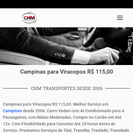
Ir
para
o
conteúdo
Campinas para Viracopos R$ 115,00
CHM TRANSPORTES DESDE 2006
Campinas
para
Viracopos
R$
115,00.
Melhor
Serviço
em
Campinas
desde 2006.
Carro Sedan
com
Ar Condicionado
para
4
Passageiros
, com
Malas
Moderadas.
Compre no Cartão em Até
12x. Com Flexibilidade para Cancelar Até 24 horas Antes do
Serviço. Prestamos Serviços de
Táxi, Transfer, Traslado, Translado