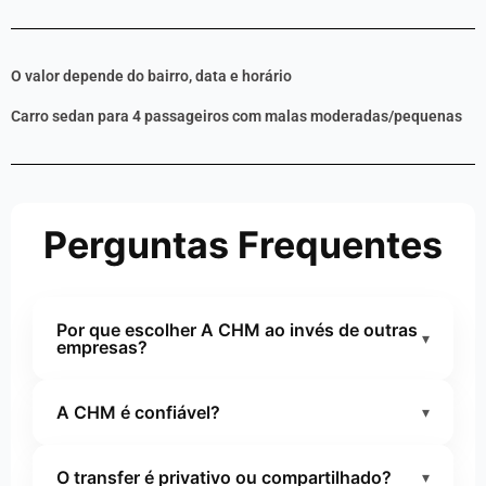
O valor depende do bairro, data e horário
Carro sedan para 4 passageiros com malas moderadas/pequenas
Perguntas Frequentes
Por que escolher A CHM ao invés de outras
▾
empresas?
Escolher a
CHM Transportes Executivos,
A CHM é confiável?
▾
atuando desde 2006
, é optar por experiência
comprovada, profissionalismo e padrão
Sim. A CHM Transportes Executivos é
executivo consolidado no mercado há mais de
O transfer é privativo ou compartilhado?
▾
referência em transporte executivo e transfers