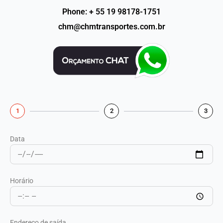
Phone: + 55 19 98178-1751
chm@chmtransportes.com.br
1
2
3
Data
Horário
Endereço de saída