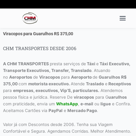
Ir
para
o
conteúdo
Viracopos para Guarulhos R$ 375,00
CHM TRANSPORTES DESDE 2006
A CHM TRANSPORTES
presta serviços de
Táxi
e
Táxi Executivo,
Transporte Executivos, Transfer, Translado
. Atuando
no
Aeroportos
de
Viracopos
para
Aeroporto
de
Guarulhos R$
375,00
com
motorista executivo
.
Atende
Traslado
e
Receptivos
para
empresas, executivos, Vip’S, particulares
.
Atendemos
pessoa física e jurídica. Reserve De
viracopos
para G
uarulhos
com praticidade, envia um
WhatsApp
,
e-mail
ou
ligue
e Confira.
Aceitamos Cartões via
PayPal
e
Mercado Pago
.
Valor já com Descontos desde 2006. Tenha sua Viagem
Confortável e Segura. Agendamos Corridas. Melhor Atendimento.