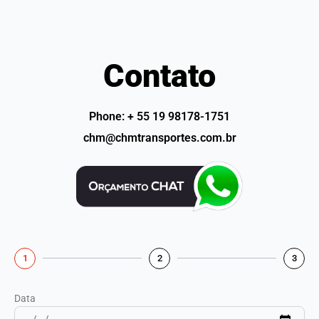
Contato
Phone: + 55 19 98178-1751
chm@chmtransportes.com.br
1
2
3
Data