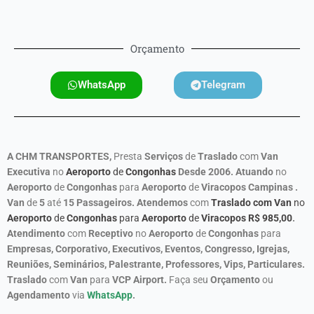
Orçamento
WhatsApp
Telegram
A CHM TRANSPORTES,
Presta
Serviços
de
Traslado
com
Van
Executiva
no
Aeroporto
de
Congonhas
Desde 2006.
Atuando
no
Aeroporto
de
Congonhas
para
Aeroporto
de
Viracopos Campinas
.
Van
de
5
até
15 Passageiros. Atendemos
com
Traslado com Van
no
Aeroporto
de
Congonhas
para
Aeroporto
de
Viracopos R$
985,00
.
Atendimento
com
Receptivo
no
Aeroporto
de
Congonhas
para
Empresas, Corporativo, Executivos, Eventos, Congresso, Igrejas,
Reuniões, Seminários, Palestrante, Professores, Vips, Particulares.
Traslado
com
Van
para
VCP Airport.
Faça seu
Orçamento
ou
Agendamento
via
WhatsApp
.