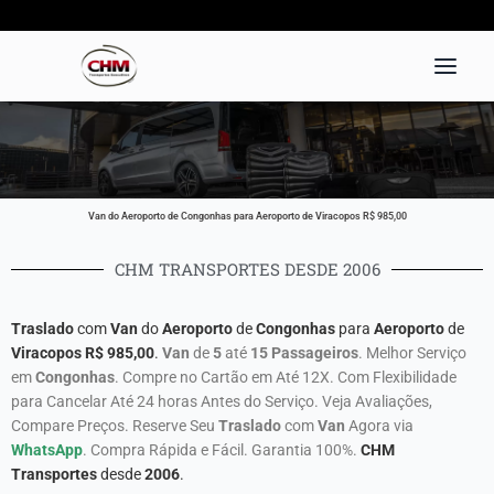
Ir
para
o
conteúdo
Van do Aeroporto de Congonhas para Aeroporto de Viracopos R$ 985,00
CHM TRANSPORTES DESDE 2006
Traslado
com
Van
do
Aeroporto
de
Congonhas
para
Aeroporto
de
Viracopos R$
985,00
.
Van
de
5
até
15 Passageiros
. Melhor Serviço
em
Congonhas
. Compre no Cartão em Até 12X. Com Flexibilidade
para Cancelar Até 24 horas Antes do Serviço. Veja Avaliações,
Compare Preços. Reserve Seu
Traslado
com
Van
Agora via
WhatsApp
. Compra Rápida e Fácil. Garantia 100%.
CHM
Transportes
desde
2006
.