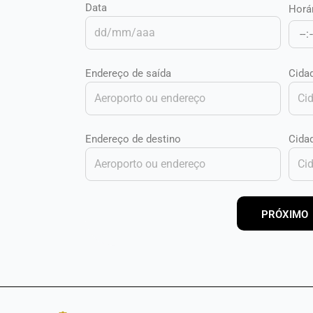
Data
Horá
Endereço de saída
Cida
Endereço de destino
Cida
PRÓXIMO