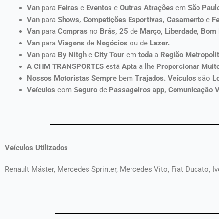
Van
para
Feiras
e
Eventos
e
Outras Atrações
em
São Paul
Van
para
Shows, Competições Esportivas, Casamento
e
Fe
Van
para
Compras
no
Brás, 25
de
Março
, Liberdade, Bom
Van
para
Viagens
de
Negócios
ou de
Lazer.
Van
para
By
Nitgh
e
City Tour
em
toda
a
Região Metropoli
A CHM TRANSPORTES
está
Apta
a
lhe Proporcionar Muito
Nossos Motoristas Sempre
bem
Trajados. Veículos
são
L
Veículos
com
Seguro
de
Passageiros app, Comunicação V
Veículos Utilizados
Renault Máster, Mercedes Sprinter, Mercedes Vito, Fiat Ducato, Iv