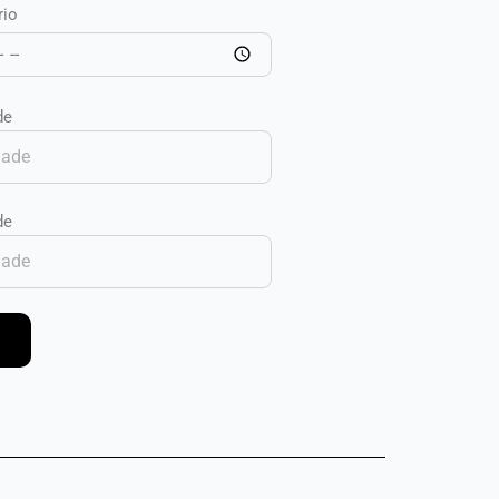
rio
de
de