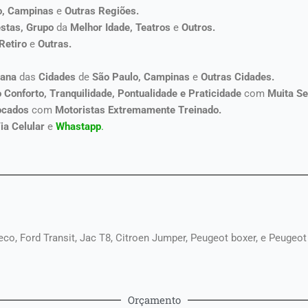
o, Campinas
e
Outras Regiões.
stas, Grupo
da
Melhor Idade, Teatros
e
Outros.
 Retiro
e
Outras.
tana
das
Cidades
de
São Paulo, Campinas
e
Outras Cidades.
 Conforto, Tranquilidade, Pontualidade e Praticidade
com
Muita Se
ocados
com
Motoristas Extremamente Treinado.
ia Celular
e
Whastapp
.
eco, Ford Transit, Jac T8, Citroen Jumper, Peugeot boxer, e Peugeot
Orçamento