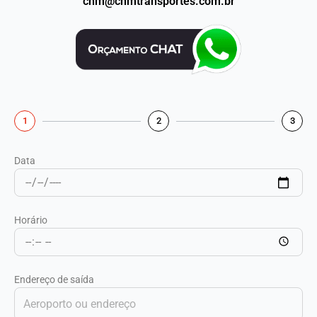
chm@chmtransportes.com.br
1
2
3
Data
Horário
Endereço de saída