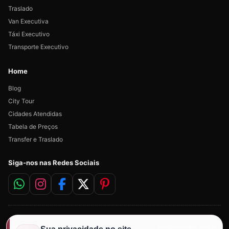
Traslado
Van Executiva
Táxi Executivo
Transporte Executivo
Home
Blog
City Tour
Cidades Atendidas
Tabela de Preços
Transfer e Traslado
Siga-nos nas Redes Sociais
CHM Transportes Executivos
• Desde
Canais oficiais:
chmtransportes.com.br
•