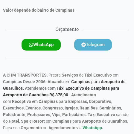
Valor depende do bairro de Campinas
Orçamento
WhatsApp
Telegram
A CHM TRANSPORTES,
Presta
Serviços
de
Táxi Executivo
em
Campinas
Desde 2006. Atuando
em
Campinas
para
Aeroporto de
Guarulhos.
Atendemos com
Táxi Executivo de Campinas para
Aeroporto de Guarulhos R$ 375,00.
Atendimento
com
Receptivo
em
Campinas
para
Empresas, Corporativo,
Executivos, Eventos, Congresso, Igrejas, Reuniões, Seminários,
Palestrante, Professores, Vips, Particulares. Táxi Executivo
saindo
do
Hotel, Spa
e
Resort
em
Campinas
para
Aeroporto
de
Guarulhos.
Faça seu
Orçamento
ou
Agendamento
via
WhatsApp
.