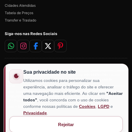
Cidades Atendidas
Tabela de Preços
Transfer e Traslado
Siga-nos nas Redes Sociais
CHM Transportes Executivos
• Desde
Canais oficiais:
chmtransportes.com.br
•
Sua privacidade no site
2006 • Mais de 20 anos de experiência
WhatsApp
(19) 98178-1751
• E-mail
chm@chmtransportes.com.br
Utilizamos cookies para personalizar sua
Atendimento para clientes do Brasil e do
exterior
Aviso de segurança: confirme sempre o
experiência, analisar o tráfego do site e oferecer
atendimento apenas pelos canais
Airport Transfer • Executive
uma navegação mais eficiente. Ao clicar em
"Aceitar
oficiais. A CHM não realiza abordagens
Transportation • Private Driver • From
comerciais por redes sociais.
todos"
, você concorda com o uso de cookies
VCP • From GRU
conforme nossas políticas de
Cookies
,
LGPD
e
Safety • Comfort • Punctuality
Privacidade
.
Rejeitar
© 2006 –
2026
Todos os Direitos Reservados