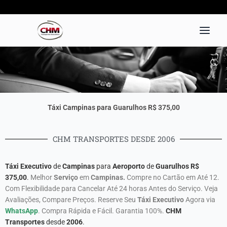
Ir
para
o
conteúdo
Táxi Campinas para Guarulhos R$ 375,00
CHM TRANSPORTES DESDE 2006
Táxi
Executivo
de
Campinas
para
Aeroporto
de
Guarulhos R$
375,00
.
Melhor
Serviço
em
Campinas.
Compre no Cartão em Até 12.
Com Flexibilidade para Cancelar Até 24 horas Antes do Serviço. Veja
Avaliações, Compare Preços. Reserve Seu
Táxi
Executivo
Agora via
WhatsApp
. Compra Rápida e Fácil. Garantia 100%.
CHM
Transportes
desde
2006
.