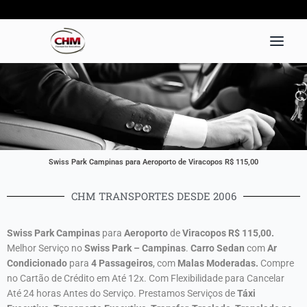
Ir
para
o
conteúdo
Swiss Park Campinas para Aeroporto de Viracopos R$ 115,00
CHM TRANSPORTES DESDE 2006
Swiss Park Campinas
para
Aeroporto
de
Viracopos
R$ 115,00
.
Melhor Serviço no
Swiss Park – Campinas
.
Carro Sedan
com
Ar
Condicionado
para
4
Passageiros
, com
Malas
Moderadas.
Compre
no Cartão de Crédito em Até 12x. Com Flexibilidade para Cancelar
Até 24 horas Antes do Serviço. Prestamos Serviços de
Táxi