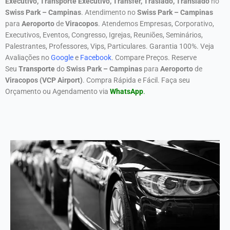
Executivo, Transporte Executivo,
Transfer
, Traslado, Translado
no
Swiss Park – Campinas
. Atendimento no
Swiss
Park – Campinas
para
Aeroporto
de
Viracopos
. Atendemos
Empresas, Corporativo,
Executivos, Eventos, Congresso, Igrejas, Reuniões, Seminários,
Palestrantes, Professores, Vips, Particulares. Garantia 100%.
Veja
Avaliações no
Google
e
Facebook
.
Compare Preços. Reserve
Seu
Transporte
do
Swiss Park – Campinas
para
Aeroporto
de
Viracopos (VCP Airport)
.
Compra Rápida e Fácil.
Faça seu
Orçamento ou Agendamento via
WhatsApp
.