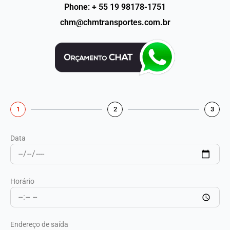
Phone: + 55 19 98178-1751
chm@chmtransportes.com.br
1
2
3
Data
Horário
Endereço de saída