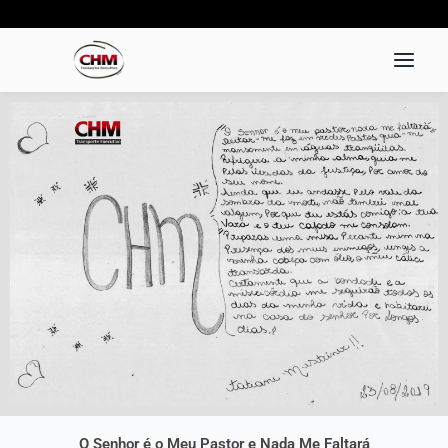
Ir
para
o
conteúdo
O Senhor é o Meu Pastor e Nada Me Faltará