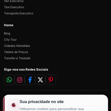
Van Executiva
Táxi Executivo
Transporte Executivo
Home
Blog
City Tour
Cidades Atendidas
Tabela de Preços
Transfer e Traslado
Siga-nos nas Redes Sociais
CHM Transportes Executivos
• Desde
Canais oficiais:
chmtransportes.com.br
•
Sua privacidade no site
2006 • Mais de 20 anos de experiência
WhatsApp
(19) 98178-1751
• E-mail
chm@chmtransportes.com.br
Utilizamos cookies para personalizar sua
Atendimento para clientes do Brasil e do