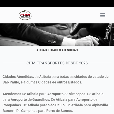
Ir
para
o
conteúdo
ATIBAIA CIDADES ATENDIDAS
CHM TRANSPORTES DESDE 2026
Cidades Atendidas
, de
Atibaia
para todas as
cidades do estado de
São Paulo, e algumas Cidades de outros Estados.
Atendemos
De
Atibaia
para
Aeroporto
de
Viracopos.
De
Atibaia
para
Aeroporto
de
Guarulhos.
De
Atibaia
para
Aeroporto
de
Congonhas.
De
Atibaia
para
São Paulo
.
De
Atibaia
para
Alphaville
–
Barueri.
De
Campinas
para
Porto
de
Santos.