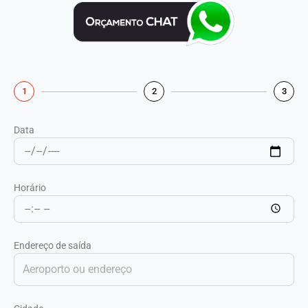
1
2
3
Data
Horário
Endereço de saída